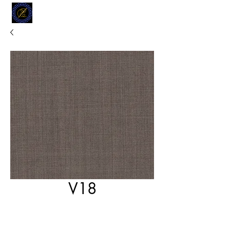
MODELL
L.L. TAILORS
CUSTOM CLOTHIERS
V18