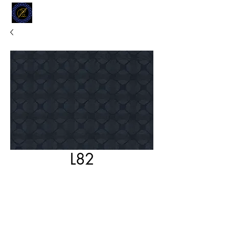
MODELL
L.L. TAILORS
CUSTOM CLOTHIERS
L82