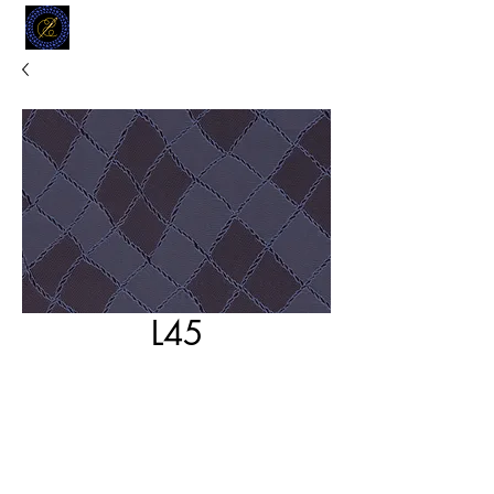
MODELL
L.L. TAILORS
CUSTOM CLOTHIERS
L45