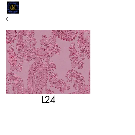
MODELL
L.L. TAILORS
CUSTOM CLOTHIERS
L24