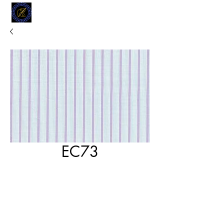
MODELL
L.L. TAILORS
CUSTOM CLOTHIERS
EC73