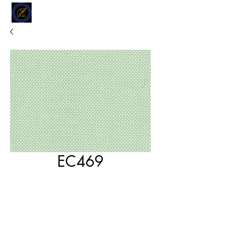
MODELL
L.L. TAILORS
CUSTOM CLOTHIERS
EC469