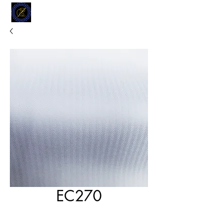
MODELL
L.L. TAILORS
CUSTOM CLOTHIERS
EC270