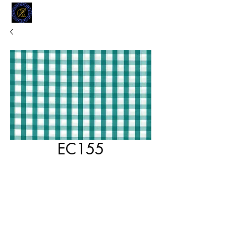
MODELL
L.L. TAILORS
CUSTOM CLOTHIERS
EC155