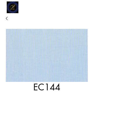
MODELL
L.L. TAILORS
CUSTOM CLOTHIERS
EC144