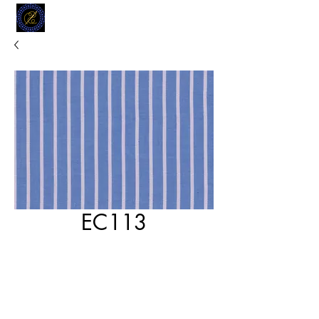
MODELL
L.L. TAILORS
CUSTOM CLOTHIERS
EC113