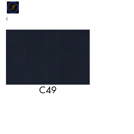
MODELL
L.L. TAILORS
CUSTOM CLOTHIERS
C49