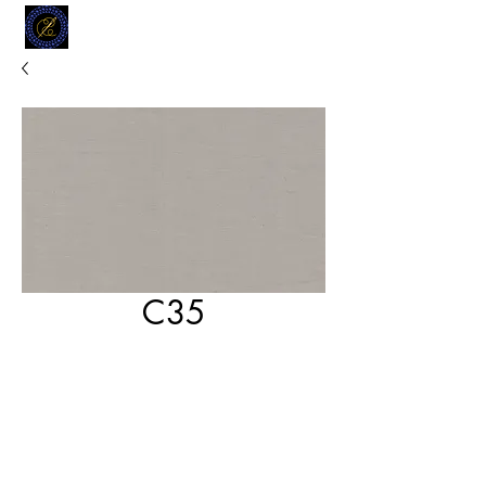
MODELL
L.L. TAILORS
CUSTOM CLOTHIERS
C35