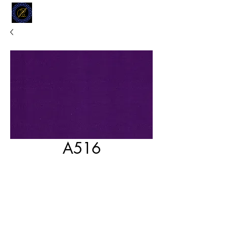
MODELL
L.L. TAILORS
CUSTOM CLOTHIERS
A516