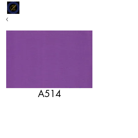
MODELL
L.L. TAILORS
CUSTOM CLOTHIERS
A514