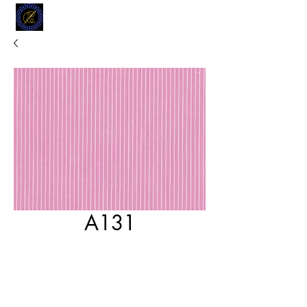
MODELL
L.L. TAILORS
CUSTOM CLOTHIERS
A131