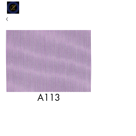
MODELL
L.L. TAILORS
CUSTOM CLOTHIERS
A113