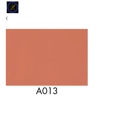
MODELL
L.L. TAILORS
CUSTOM CLOTHIERS
A013