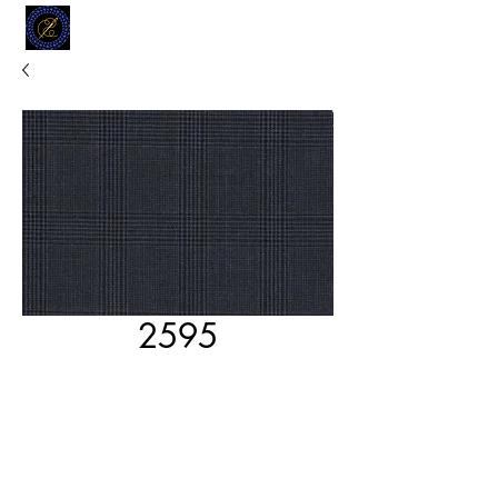
MODELL
L.L. TAILORS
CUSTOM CLOTHIERS
2595