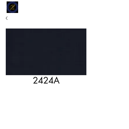
MODELL
L.L. TAILORS
CUSTOM CLOTHIERS
2424A