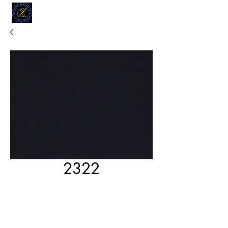
MODELL
L.L. TAILORS
CUSTOM CLOTHIERS
2322