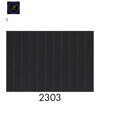
MODELL
L.L. TAILORS
CUSTOM CLOTHIERS
2303