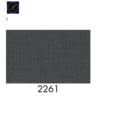
MODELL
L.L. TAILORS
CUSTOM CLOTHIERS
2261