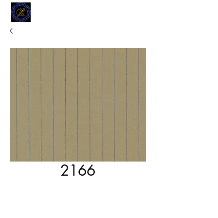
MODELL
L.L. TAILORS
CUSTOM CLOTHIERS
2166