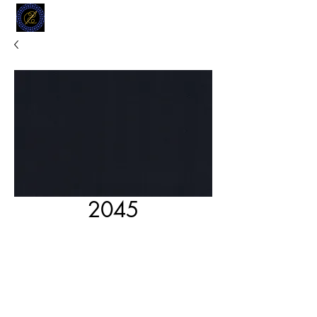
MODELL
L.L. TAILORS
CUSTOM CLOTHIERS
2045